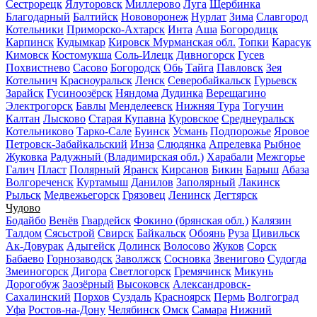
Сестрорецк
Ялуторовск
Миллерово
Луга
Щербинка
Благодарный
Балтийск
Нововоронеж
Нурлат
Зима
Славгород
Котельники
Приморско-Ахтарск
Инта
Аша
Богородицк
Карпинск
Кудымкар
Кировск Мурманская обл.
Топки
Карасук
Кимовск
Костомукша
Соль-Илецк
Дивногорск
Гусев
Похвистнево
Сасово
Богородск
Обь
Тайга
Павловск
Зея
Котельнич
Красноуральск
Ленск
Северобайкальск
Гурьевск
Зарайск
Гусиноозёрск
Няндома
Дудинка
Верещагино
Электрогорск
Бавлы
Менделеевск
Нижняя Тура
Тогучин
Калтан
Лысково
Старая Купавна
Куровское
Среднеуральск
Котельниково
Тарко-Сале
Буинск
Усмань
Подпорожье
Яровое
Петровск-Забайкальский
Инза
Слюдянка
Апрелевка
Рыбное
Жуковка
Радужный (Владимирская обл.)
Харабали
Межгорье
Галич
Пласт
Полярный
Яранск
Кирсанов
Бикин
Барыш
Абаза
Волгореченск
Куртамыш
Данилов
Заполярный
Лакинск
Рыльск
Медвежьегорск
Грязовец
Ленинск
Дегтярск
Чудово
Бодайбо
Венёв
Гвардейск
Фокино (брянская обл.)
Калязин
Талдом
Сясьстрой
Свирск
Байкальск
Обоянь
Руза
Цивильск
Ак-Довурак
Адыгейск
Долинск
Волосово
Жуков
Сорск
Бабаево
Горнозаводск
Заволжск
Сосновка
Звенигово
Судогда
Змеиногорск
Дигора
Светлогорск
Гремячинск
Микунь
Дорогобуж
Заозёрный
Высоковск
Александровск-
Сахалинский
Порхов
Суздаль
Красноярск
Пермь
Волгоград
Уфа
Ростов-на-Дону
Челябинск
Омск
Самара
Нижний