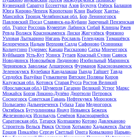
Кузнецкий
Сарапул
Ессентуки
Азов
Бузулук
Озёрск
Балашов
Юрга
Кирово-Чепецк
Кропоткин
Клин
Выборг
Ханты-
Мансийск
Троицк Челябинская обл.
Бор
Лениногорск
Павловский Посад
Славянск-на-Кубани
Заречный Пензенская
обл.
Туапсе
Россошь
Кумертау
Лабинск
Сибай
Клинцы
Ржев
Ревда
Волжск
Краснокаменск
Лиски
Жигулёвск
Фрязино
Узловая
Лыткарино
Нягань
Рославль
Геленджик
Тимашёвск
Белореченск
Надым
Верхняя Салда
Сафоново
Осинники
Кольчугино
Гудермес
Канаш
Рассказово
Сатка
Мончегорск
Куйбышев
Усть-Кут
Усинск
Тутаев
Красный Сулин
Саянск
Новодвинск
Новозыбков
Людиново
Изобильный
Мариинск
Черняховск
Заволжье
Апшеронск
Фурманов
Краснознаменск
Зеленокумск
Кулебаки
Кандалакша
Тында
Тайшет
Тавда
Сердобск
Валуйки
Гулькевичи
Вятские Поляны
Киров
Калужская обл.
Котовск
Старая Русса
Ростов Великий
(Ярославская обл.)
Шумерля
Гагарин
Великий Устюг
Маркс
Можайск
Борзя
Ликино-Дулёво
Дюртюли
Петровск
Сосногорск
Советская Гавань
Нефтекумск
Морозовск
Полысаево
Дальнереченск
Губаха
Тара
Медногорск
Октябрьск
Бутурлиновка
Янаул
Невьянск
Бежецк
Железноводск
Исилькуль
Семёнов
Красноармейск
Саратовская обл.
Татарск
Колпашево
Котово
Давлеканово
Строитель
Вельск
Ряжск
Остров
Хотьково
Хадыженск
Льгов
Ершов
Пикалёво
Сергач
Светлый
Онега
Ковылкино
Нарьян-