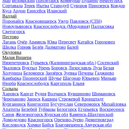
Мар
Белоярский
Пролетарск
Коммунар
Пущино
Нефтегорск
Сортавала
Терек
Нытва
Стародуб
Суворов
Приозерск
Ковдор
Куса
Ардон
Енисейск
Иланский
Валдай
Поронайск
Красновишерск
Ужур
Павловск (СПб)
Новоульяновск
Краснослободск (Мордовия)
Палласовка
Светогорск
Пестово
Лагань
Очёр
Арамиль
Южа
Пересвет
Катайск
Гороховец
Шилка
Горняк
Белёв
Далматово
Балей
Окуловка
Малая Вишера
Нязепетровск
Гурьевск (Калининградская обл.)
Сосенский
Чкаловск
Вуктыл
Урень
Боровск
Лихославль
Луза
Белая
Холуница
Беломорск
Заозёрск
Зуевка
Печоры
Гаджиево
Камбарка
Пионерский
Щучье
Шагонар
Юрьевец
Миньяр
Нюрба
Краснослободск
Каргополь
Ельня
Сольцы
Харовск
Каргат
Рудня
Волчанск
Кувшиново
Шимановск
Черепаново
Заинск
Кашира
Стрежевой
Кронштадт
Курганинск
Кингисепп
Бугуруслан
Североморск
Михайловка
Апатиты
Белебей
Туймазы
Белогорск
Егорьевск
Воскресенск
Саров
Железногорск Курская обл
Каменск-Шахтинский
Домодедово
Красногорск
Орехово-Зуево
Димитровград
Кисловодск
Химки
Бийск
Благовещенск Амурская обл