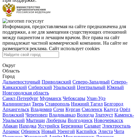
При поддержке:
Информация, предоставляемая на сайте предназначена для
поддержки, а не для замещения существующих отношений
между пациентом и лечащим врачом. Все права на сайт
принадлежат частной коммерческой компании. На сайте не
размещается реклама. Сайт использует cookies
Округ
Область
Город
Дальневосточный
Приволжский
Северо-Западный
Северо-
Кавказский
Сибирский
Уральский
Центральный
Южный
Новгородская область
Санкт-Петербург
Мурманск
Чебоксары
Улан-Удэ
Калининград
Тверь
Ставрополь
Нижний Тагил
Белгород
Архангельск
Владимир
Сочи
Курган
Смоленск
Калуга
Орёл
Волжский
Череповец
Владикавказ
Вологда
Златоуст
Каменск-
Уральский
Мытищи
Люберцы
Волгодонск
Новочеркасск
Абакан
Находка
Уссурийск
Березники
Салават
Электросталь
Арзамас
Обнинск
Новый Уренгой
Каспийск
Элиста
Чита
Пушкино
Жуковский
Артём
Междуреченск
Ленинск-