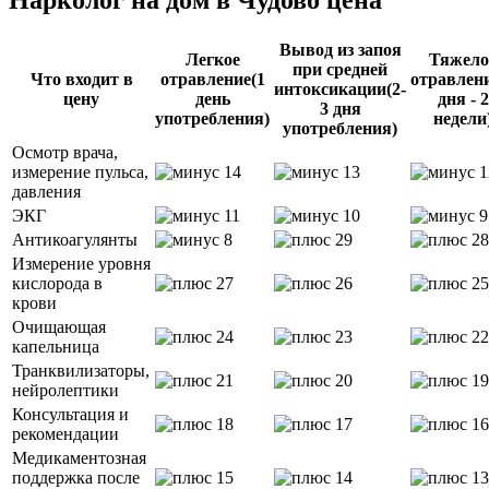
Нарколог на дом в Чудово
цена
Вывод из запоя
Легкое
Тяжело
при средней
Что входит в
отравление
(1
отравлен
интоксикации
(2-
цену
день
дня - 2
3 дня
употребления)
недели
употребления)
Осмотр врача,
измерение пульса,
давления
ЭКГ
Антикоагулянты
Измерение уровня
кислорода в
крови
Очищающая
капельница
Транквилизаторы,
нейролептики
Консультация и
рекомендации
Медикаментозная
поддержка после