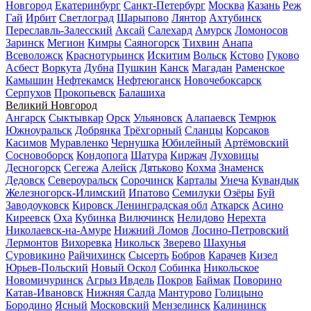
Новгород
Екатеринбург
Санкт-Петербург
Москва
Казань
Реж
Гай
Ирбит
Светлоград
Шарыпово
Лянтор
Ахтубинск
Переславль-Залесский
Аксай
Салехард
Амурск
Ломоносов
Заринск
Мегион
Кимры
Саяногорск
Тихвин
Анапа
Всеволожск
Краснотурьинск
Искитим
Вольск
Кстово
Гуково
Асбест
Воркута
Дубна
Пушкин
Канск
Магадан
Раменское
Камышин
Нефтекамск
Нефтеюганск
Новочебоксарск
Серпухов
Прокопьевск
Балашиха
Великий Новгород
Ангарск
Сыктывкар
Орск
Ульяновск
Алапаевск
Темрюк
Южноуральск
Добрянка
Трёхгорный
Сланцы
Корсаков
Касимов
Муравленко
Чернушка
Юбилейный
Артёмовский
Сосновоборск
Кондопога
Шатура
Киржач
Луховицы
Десногорск
Сегежа
Алейск
Дятьково
Кохма
Знаменск
Дедовск
Североуральск
Сорочинск
Карталы
Унеча
Кувандык
Железногорск-Илимский
Ипатово
Семилуки
Озёры
Буй
Заводоуковск
Кировск Ленинградская обл
Аткарск
Асино
Киреевск
Оха
Кубинка
Вилючинск
Нелидово
Нерехта
Николаевск-на-Амуре
Нижний Ломов
Лосино-Петровский
Лермонтов
Вихоревка
Никольск
Зверево
Шахунья
Суровикино
Райчихинск
Сысерть
Бобров
Карачев
Кизел
Юрьев-Польский
Новый Оскол
Собинка
Никольское
Новомичуринск
Агрыз
Ивдель
Покров
Баймак
Поворино
Катав-Ивановск
Нижняя Салда
Мантурово
Голицыно
Бородино
Ясный
Московский
Мензелинск
Калининск