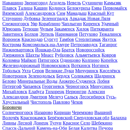
Навашино
Звенигород
Агидель
Невель
Сухиничи
Камызяк
Плавск
Талица
Кашин
Кодинск
Белокуриха
Емва
Первомайск
Вяземский
Александровск
Сим
Мамадыш
Красный Кут
Струнино
Дубовка
Зеленоградск
Аркадак
Новая Ляля
Снежногорск
Уяр
Кораблино
Чаплыгин
Киренск
Удачный
Юрюзань
Тетюши
Чулым
Закаменск
Хилок
Питкяранта
Завитинск
Болхов
Эртиль
Нариманов
Петухово
Тюкалинск
Воронеж
Краснодар
Сургут
Тамбов
Стерлитамак
Якутск
Кострома
Комсомольск-на-Амуре
Петрозаводск
Таганрог
Нижневартовск
Йошкар-Ола
Братск
Новороссийск
Дзержинск
Шахты
Миасс
Рубцовск
Альметьевск
Ковров
Коломна
Майкоп
Пятигорск
Одинцово
Колпино
Копейск
Железнодорожный
Новомосковск
Воткинск
Ногинск
Тобольск
Ухта
Серов
Великие Луки
Мичуринск
Киселёвск
Новотроицк
Зеленодольск
Бердск
Соликамск
Шадринск
Белово
Минеральные Воды
Анжеро-Судженск
Лобня
Петергоф
Чапаевск
Георгиевск
Черногорск
Минусинск
Михайловск
Елабуга
Тихорецк
Нерюнгри
Алексин
Александров
Дмитров
Мелеуз
Сальск
Лесосибирск
Гусь-
Хрустальный
Чистополь
Павлово
Чехов
Боровичи
Солнечногорск
Назарово
Кириши
Черемхово
Вышний
Волочёк
Краснокамск
Берёзовский Свердловская обл
Балахна
Ливны
Лесной
Донецк
Тулун
Красное Село
Шебекино
Спасск-Дальний
Камень-на-Оби
Белая Калитва
Печора