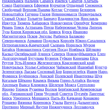
Нижнекамск
Нальчик
Саранск
Ижевск
Саратов
Алатырь
Сокол
Партизанск
Ефремов
Курчатов
Отрадный
Снежинск
Свободный
Верхняя Пышма
Котлас
Ступино
Белорецк
Новоалтайск
Гатчина
Глазов
Невинномысск
Первоуральск
Старый Оскол
Тольятти
Барнаул
Владивосток
Ярославль
Иркутск
Тюмень
Хабаровск
Новокузнецк
Оренбург
Кемерово
Рязань
Томск
Астрахань
Пенза
Набережные Челны
Липецк
Тула
Киров Кировская обл.
Брянск
Курск
Иваново
Магнитогорск
Псков
Энгельс
Рыбинск
Балаково
Северодвинск
Армавир
Подольск
Королёв
Южно-Сахалинск
Петропавловск-Камчатский
Сызрань
Норильск
Муром
Батайск
Новошахтинск
Сергиев Посад
Ноябрьск
Щёлково
Кызыл
Октябрьский
Ачинск
Северск
Новокуйбышевск
Елец
Долгопрудный
Бугульма
Кузнецк
Губкин
Кинешма
Ейск
Реутов
Усть-Илимск
Железногорск Красноярский край
Новоуральск
Усолье-Сибирское
Чайковский
Ишимбай
Кунгур
Зеленогорск
Лысьва
Сосновый Бор
Борисоглебск
Ишим
Наро-
Фоминск
Будённовск
Донской
Полевской
Ивантеевка
Шуя
Когалым
Щёкино
Крымск
Вязьма
Горно-Алтайск
Видное
Арсеньев
Выкса
Климовск
Шелехов
Можга
Сертолово
Ярцево
Торжок
Рузаевка
Волхов
Берёзовский Кемеровская
обл.
Дзержинский
Грязи
Чусовой
Советск
Пугачёв
Лангепас
Бирск
Урюпинск
Моршанск
Пыть-Ях
Качканар
Конаково
Ртищево
Вязники
Кореновск
Учалы
Вичуга
Дальнегорск
Протвино
Мирный Якутия
Нижнеудинск
Лесозаводск